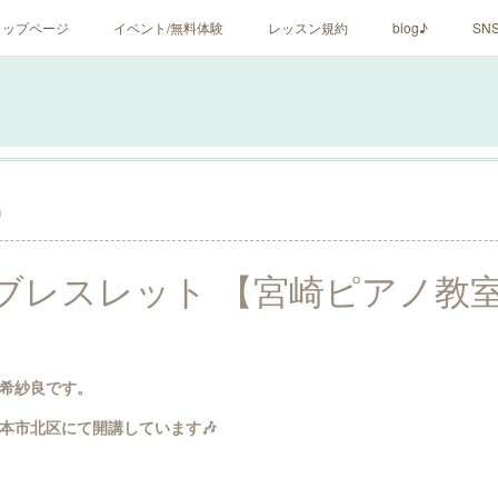
トップページ
イベント/無料体験
レッスン規約
blog♪
SN
0
ブレスレット 【宮崎ピアノ教
希紗良です。
本市北区にて開講しています🎶