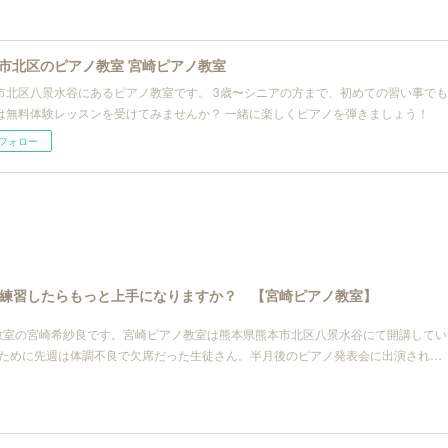
市北区のピアノ教室 宮崎ピアノ教室
市北区八景水谷にあるピアノ教室です。 3歳〜シニアの方まで、初めての習い事で
は無料体験レッスンを受けてみませんか？ 一緒に楽しくピアノを弾きましょう！
フォロー
練習したらもっと上手になりますか？ 【宮崎ピアノ教室】
教室の宮崎希紗良です。宮崎ピアノ教室は熊本県熊本市北区八景水谷にて開講してい
るために先週は体調不良で欠席だった生徒さん。半月後のピアノ発表会に出演され…