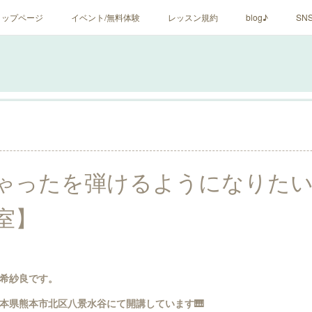
トップページ
イベント/無料体験
レッスン規約
blog♪
SN
0
ゃったを弾けるようになりたい
室】
希紗良です。
本県熊本市北区八景水谷にて開講しています🎹