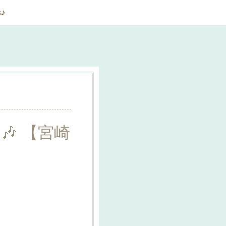
S♪
 【宮崎