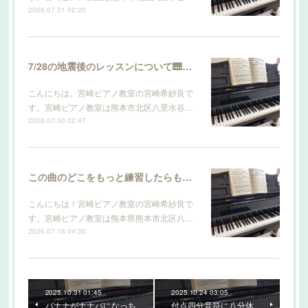
2026.07.31 02:20
7/28の地震後のレッスンについて🎹 【宮崎ピアノ教室】
こんにちは。宮崎ピアノ教室の宮崎希紗良で
す。宮崎ピアノ教室は熊本市北区八景水谷…
2026.07.30 02:47
この曲のどこをもっと練習したらもっと上手になりますか？ 【宮崎ピアノ教室】
こんにちは！宮崎ピアノ教室の宮崎希紗良で
す。宮崎ピアノ教室は熊本県熊本市北区八…
2026.07.18 04:30
2025.10.31 01:45
2025.10.24 03:05
バナナがナナバになっち
付点四分音符に八分休