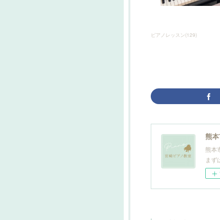
ピアノレッスン
(
129
)
熊本
熊本
まず