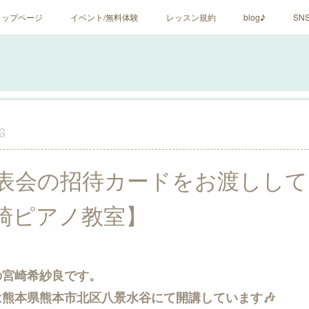
トップページ
イベント/無料体験
レッスン規約
blog♪
SN
6
表会の招待カードをお渡しして
宮崎ピアノ教室】
の宮崎希紗良です。
熊本県熊本市北区八景水谷にて開講しています🎶