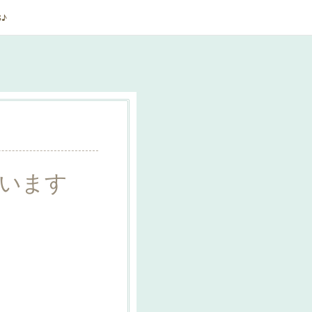
S♪
います