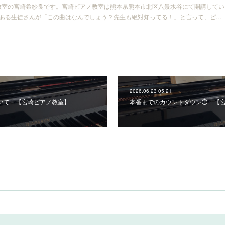
教室の宮崎希紗良です。宮崎ピアノ教室は熊本県熊本市北区八景水谷にて開講してい
？ある生徒さんが「この曲はなんでしょう？先生も絶対知ってる！」と言って、ピ…
2026.06.23 05:21
いて 【宮崎ピアノ教室】
本番までのカウントダウン⏱ 【