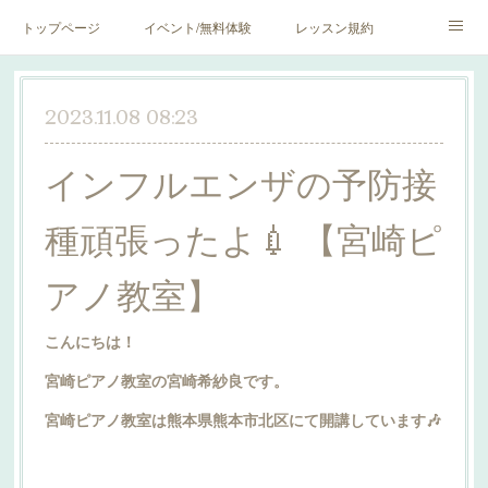
トップページ
イベント/無料体験
レッスン規約
blog♪
SNS♪
2023.11.08 08:23
インフルエンザの予防接
種頑張ったよ💉 【宮崎ピ
アノ教室】
こんにちは！
宮崎ピアノ教室の宮崎希紗良です。
宮崎ピアノ教室は熊本県熊本市北区にて開講しています🎶