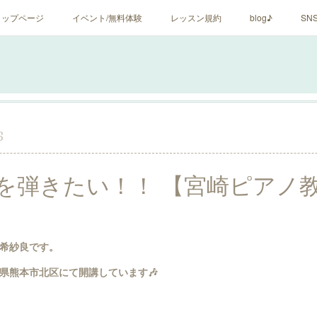
トップページ
イベント/無料体験
レッスン規約
blog♪
SN
6
を弾きたい！！ 【宮崎ピアノ
希紗良です。
県熊本市北区にて開講しています🎶