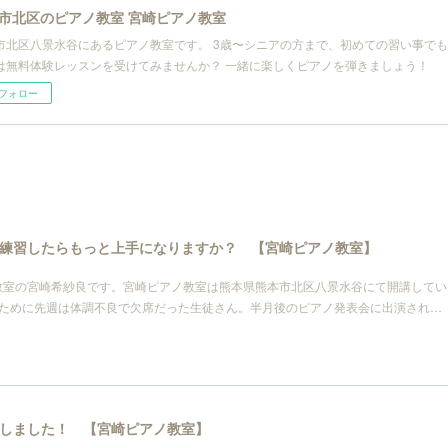
市北区のピアノ教室 宮崎ピアノ教室
市北区八景水谷にあるピアノ教室です。 3歳〜シニアの方まで、初めての習い事で
は無料体験レッスンを受けてみませんか？ 一緒に楽しくピアノを弾きましょう！
フォロー
練習したらもっと上手になりますか？ 【宮崎ピアノ教室】
教室の宮崎希紗良です。宮崎ピアノ教室は熊本県熊本市北区八景水谷にて開講してい
るために先週は体調不良で欠席だった生徒さん。半月後のピアノ発表会に出演され…
しました！ 【宮崎ピアノ教室】